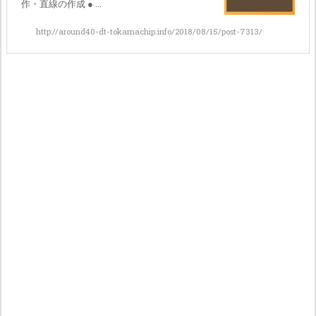
作・直線の作成 ● ...
http://around40-dt-tokamachip.info/2018/08/15/post-7313/