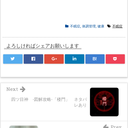
不眠症
,
体調管理
,
健康
不眠症
よろしければシェアお願いします
B!
Next
四ツ目神 -図解攻略-「楼門」 ネタバ
レあり
Prev