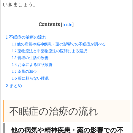
いきましょう。
Contents
[
hide
]
1
不眠症の治療の流れ
1.1
他の病気や精神疾患・薬の影響での不眠症か調べる
1.2
薬物療法と非薬物療法の医師による選択
1.3
普段の生活の改善
1.4
お薬による症状改善
1.5
薬量の減少
1.6
薬に頼らない睡眠
2
まとめ
不眠症の治療の流れ
他の病気や精神疾患・薬の影響での不