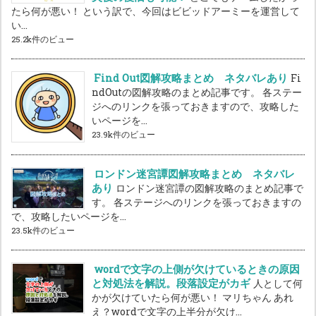
たら何が悪い！ という訳で、今回はビビッドアーミーを運営して
い...
25.2k件のビュー
Find Out図解攻略まとめ ネタバレあり
Fi
ndOutの図解攻略のまとめ記事です。 各ステー
ジへのリンクを張っておきますので、攻略した
いページを...
23.9k件のビュー
ロンドン迷宮譚図解攻略まとめ ネタバレ
あり
ロンドン迷宮譚の図解攻略のまとめ記事で
す。 各ステージへのリンクを張っておきますの
で、攻略したいページを...
23.5k件のビュー
wordで文字の上側が欠けているときの原因
と対処法を解説。段落設定がカギ
人として何
かが欠けていたら何が悪い！ マリちゃん あれ
え？wordで文字の上半分が欠け...