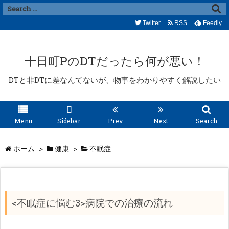
Twitter
RSS
Feedly
十日町PのDTだったら何が悪い！
DTと非DTに差なんてないが、物事をわかりやすく解説したい
Menu
Sidebar
Prev
Next
Search
ホーム
>
健康
>
不眠症
<不眠症に悩む3>病院での治療の流れ