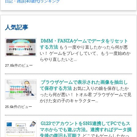
日記・雑談(40歳代)ランキング
人気記事
DMM・FANZAゲームでデータをリセット
する方法
もう一度やり直したかったら何が悪
い！ ゲームをプレイしていて、もう一度始めか
らやり直したいと...
27.8k件のビュー
ブラウザゲームで表示された画像を抽出し
て保存する方法
お気に入りの娘を保存したか
ったら何が悪い！ トオル君 ブラウザゲームで見
かけた女の子のキャラクター...
25.6k件のビュー
G123でアカウントをSNS連携してPCでもス
マホからでも遊ぶ方法。連携すればデータ損
失後の復旧も可能？
どこでもゲームしたかっ