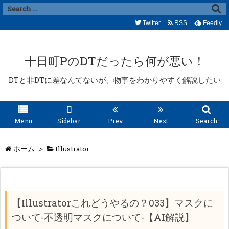
Twitter
RSS
Feedly
十日町PのDTだったら何が悪い！
DTと非DTに差なんてないが、物事をわかりやすく解説したい
Menu
Sidebar
Prev
Next
Search
ホーム
>
Illustrator
【Illustratorこれどうやるの？033】マスクに
ついて-不透明マスクについて-【AI解説】