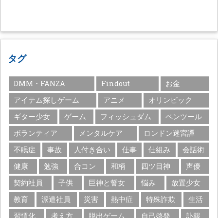
タグ
DMM・FANZA
Findout
お金
アイテム探しゲーム
アニメ
オリンピック
ギター少女
ゲーム
フィッシュダム
ペンツール
ボランティア
メンタルケア
ロンドン迷宮譚
不眠症
事故
人付き合い
仕事
仕組み
会話術
健康
勉強
合コン
和柄
四ツ目神
声優
契約社員
子供
巨神と誓女
悩み
放置少女
教育
派遣社員
災害
熱中症
特殊詐欺
生活
習慣化
考え方
脱出ゲーム
自己啓発
訃報