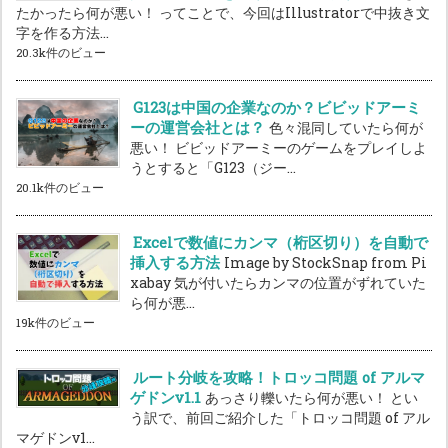
たかったら何が悪い！ ってことで、今回はIllustratorで中抜き文
字を作る方法...
20.3k件のビュー
G123は中国の企業なのか？ビビッドアーミ
ーの運営会社とは？
色々混同していたら何が
悪い！ ビビッドアーミーのゲームをプレイしよ
うとすると「G123（ジー...
20.1k件のビュー
Excelで数値にカンマ（桁区切り）を自動で
挿入する方法
Image by StockSnap from Pi
xabay 気が付いたらカンマの位置がずれていた
ら何が悪...
19k件のビュー
ルート分岐を攻略！トロッコ問題 of アルマ
ゲドンv1.1
あっさり轢いたら何が悪い！ とい
う訳で、前回ご紹介した「トロッコ問題 of アル
マゲドンv1...