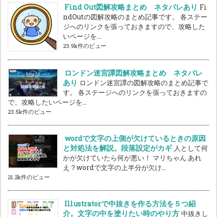
Find Out図解攻略まとめ ネタバレあり
Fi
ndOutの図解攻略のまとめ記事です。 各ステー
ジへのリンクを張っておきますので、攻略した
いページを...
23.9k件のビュー
ロンドン迷宮譚図解攻略まとめ ネタバレ
あり
ロンドン迷宮譚の図解攻略のまとめ記事で
す。 各ステージへのリンクを張っておきますの
で、攻略したいページを...
23.5k件のビュー
wordで文字の上側が欠けているときの原因
と対処法を解説。段落設定がカギ
人として何
かが欠けていたら何が悪い！ マリちゃん あれ
え？wordで文字の上半分が欠け...
21.2k件のビュー
Illustratorで中抜きを作る方法を５つ紹
介。文字の中を塗りたい時のやり方
中抜きし