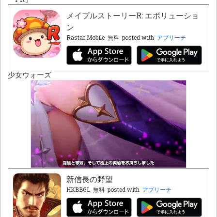
メイプルストーリーR: エボリューショ
ン
Rastar Mobile
無料
posted with
アプリーチ
少女ウォーズ
新信長の野望
HKBBGL
無料
posted with
アプリーチ