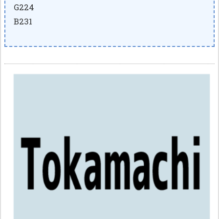
G224
B231