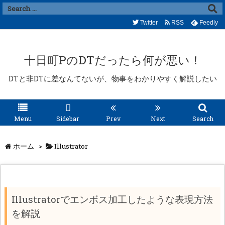
Twitter
RSS
Feedly
十日町PのDTだったら何が悪い！
DTと非DTに差なんてないが、物事をわかりやすく解説したい
Menu
Sidebar
Prev
Next
Search
ホーム
>
Illustrator
Illustratorでエンボス加工したような表現方法
を解説