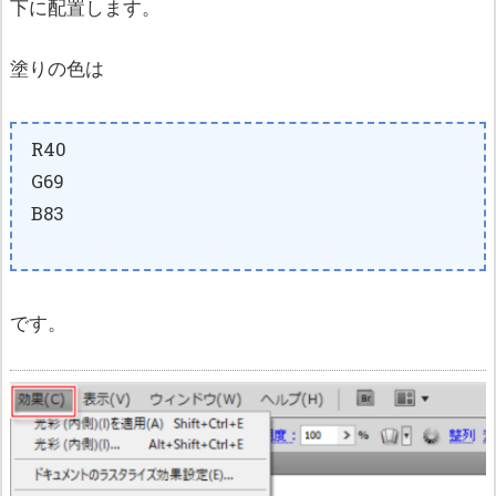
下に配置します。
塗りの色は
R40
G69
B83
です。