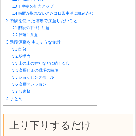
1.3
下半身の筋力アップ
1.4
時間が取れないときは日常生活に組み込む
2
階段を使った運動で注意したいこと
2.1
階段の下りに注意
2.2
転落に注意
3
階段運動を使えそうな施設
3.1
自宅
3.2
駅構内
3.3
山の上の神社などに続く石段
3.4
高層ビルの職場の階段
3.5
ショッピングモール
3.6
高層マンション
3.7
歩道橋
4
まとめ
上り下りするだけ