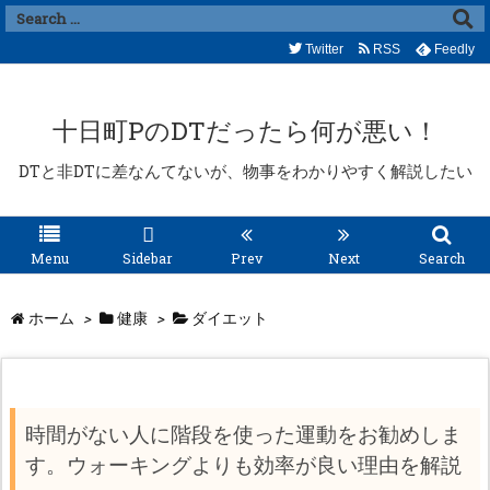
Twitter
RSS
Feedly
十日町PのDTだったら何が悪い！
DTと非DTに差なんてないが、物事をわかりやすく解説したい
Menu
Sidebar
Prev
Next
Search
ホーム
>
健康
>
ダイエット
時間がない人に階段を使った運動をお勧めしま
す。ウォーキングよりも効率が良い理由を解説