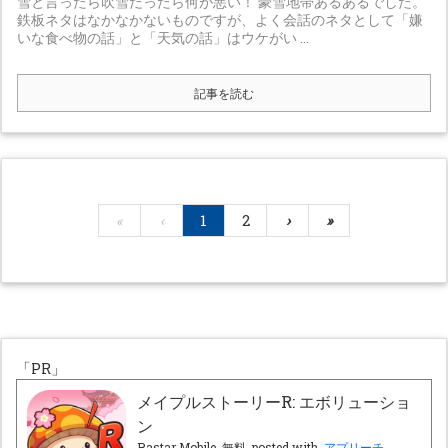
雪と言ったら吹雪だったら何が悪い！ 豪雪地帯あるあるでした。
鉄板ネタはなかなかないものですが、よく会話のネタとして「嫌
いな食べ物の話」と「天気の話」はウケがい ...
記事を読む
«
‹
1
2
›
»
「PR」
メイプルストーリーR: エボリューショ
ン
Rastar Mobile
無料
posted with
アプリーチ