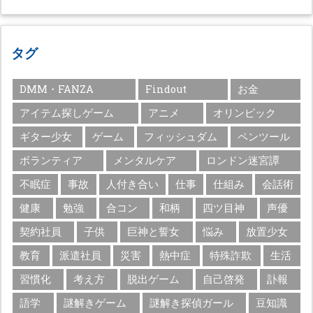
タグ
DMM・FANZA
Findout
お金
アイテム探しゲーム
アニメ
オリンピック
ギター少女
ゲーム
フィッシュダム
ペンツール
ボランティア
メンタルケア
ロンドン迷宮譚
不眠症
事故
人付き合い
仕事
仕組み
会話術
健康
勉強
合コン
和柄
四ツ目神
声優
契約社員
子供
巨神と誓女
悩み
放置少女
教育
派遣社員
災害
熱中症
特殊詐欺
生活
習慣化
考え方
脱出ゲーム
自己啓発
訃報
語学
謎解きゲーム
謎解き探偵ガール
豆知識