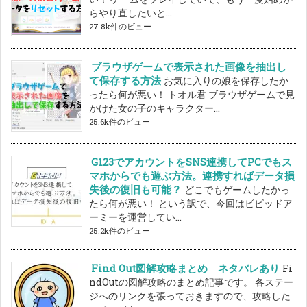
らやり直したいと...
27.8k件のビュー
ブラウザゲームで表示された画像を抽出し
て保存する方法
お気に入りの娘を保存したか
ったら何が悪い！ トオル君 ブラウザゲームで見
かけた女の子のキャラクター...
25.6k件のビュー
G123でアカウントをSNS連携してPCでもス
マホからでも遊ぶ方法。連携すればデータ損
失後の復旧も可能？
どこでもゲームしたかっ
たら何が悪い！ という訳で、今回はビビッドア
ーミーを運営してい...
25.2k件のビュー
Find Out図解攻略まとめ ネタバレあり
Fi
ndOutの図解攻略のまとめ記事です。 各ステー
ジへのリンクを張っておきますので、攻略した