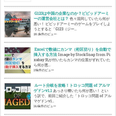
G123は中国の企業なのか？ビビッドアーミ
ーの運営会社とは？
色々混同していたら何が
悪い！ ビビッドアーミーのゲームをプレイしよ
うとすると「G123（ジー...
20.2k件のビュー
Excelで数値にカンマ（桁区切り）を自動で
挿入する方法
Image by StockSnap from Pi
xabay 気が付いたらカンマの位置がずれていた
ら何が悪...
19k件のビュー
ルート分岐を攻略！トロッコ問題 of アルマ
ゲドンv1.1
あっさり轢いたら何が悪い！ とい
う訳で、前回ご紹介した「トロッコ問題 of アル
マゲドンv1...
16.6k件のビュー