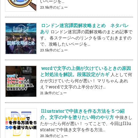
いページを...
23.9k件のビュー
ロンドン迷宮譚図解攻略まとめ ネタバレ
あり
ロンドン迷宮譚の図解攻略のまとめ記事で
す。 各ステージへのリンクを張っておきますの
で、攻略したいページを...
23.5k件のビュー
wordで文字の上側が欠けているときの原因
と対処法を解説。段落設定がカギ
人として何
かが欠けていたら何が悪い！ マリちゃん あれ
え？wordで文字の上半分が欠け...
21.2k件のビュー
Illustratorで中抜きを作る方法を５つ紹
介。文字の中を塗りたい時のやり方
中抜きし
たかったら何が悪い！ ってことで、今回はIllu
stratorで中抜き文字を作る方法...
20.3k件のビュー