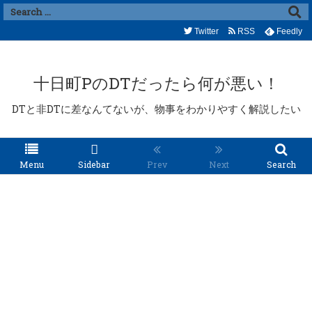
Twitter
RSS
Feedly
十日町PのDTだったら何が悪い！
DTと非DTに差なんてないが、物事をわかりやすく解説したい
Menu
Sidebar
Prev
Next
Search