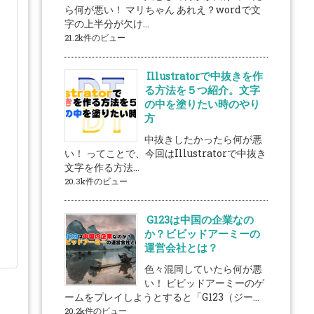
ら何が悪い！ マリちゃん あれえ？wordで文
字の上半分が欠け...
21.2k件のビュー
Illustratorで中抜きを作
る方法を５つ紹介。文字
の中を塗りたい時のやり
方
中抜きしたかったら何が悪
い！ ってことで、今回はIllustratorで中抜き
文字を作る方法...
20.3k件のビュー
G123は中国の企業なの
か？ビビッドアーミーの
運営会社とは？
色々混同していたら何が悪
い！ ビビッドアーミーのゲ
ームをプレイしようとすると「G123（ジー...
20.2k件のビュー