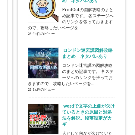
め ネタバレあり
FindOutの図解攻略のまと
め記事です。 各ステージへ
のリンクを張っておきます
ので、攻略したいページを...
23.9k件のビュー
ロンドン迷宮譚図解攻略
まとめ ネタバレあり
ロンドン迷宮譚の図解攻略
のまとめ記事です。 各ステ
ージへのリンクを張ってお
きますので、攻略したいページを...
23.5k件のビュー
wordで文字の上側が欠け
ているときの原因と対処
法を解説。段落設定がカ
ギ
人として何かが欠けていた