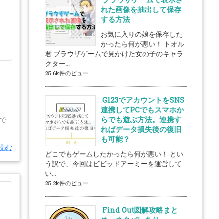
れた画像を抽出して保存
する方法
お気に入りの娘を保存した
かったら何が悪い！ トオル
君 ブラウザゲームで見かけた女の子のキャラ
クター...
25.6k件のビュー
G123でアカウントをSNS
連携してPCでもスマホか
らでも遊ぶ方法。連携す
で
ればデータ損失後の復旧
も可能？
読む
どこでもゲームしたかったら何が悪い！ とい
う訳で、今回はビビッドアーミーを運営して
い...
25.2k件のビュー
Find Out図解攻略まと