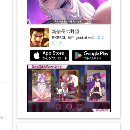
新信長の野望
HKBBGL
無料
posted with
アプ
リーチ
訳