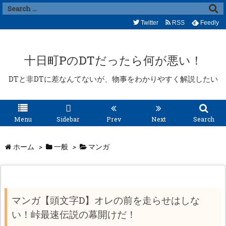
Twitter
RSS
Feedly
十日町PのDTだったら何が悪い！
DTと非DTに差なんてないが、物事をわかりやすく解説したい
Menu
Sidebar
Prev
Next
Search
ホーム
>
一般
>
マンガ
マンガ【頭文字D】オレの前を走らせはしな
い！峠最速伝説の幕開けだ！