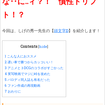
な‥に..ィ？！ 慣性ドリフ
ト！？
今回は、しげの秀一先生の【
頭文字D
】を紹介します！
Contents
[
hide
]
1
こんな人におススメ
2
遅い車で勝つからカッコいい！
3
アニメと３DCGのコラボがすごかった
4
実写映画でマジに峠を攻めた
5
パロディ同人誌も有名だった
6
ファン作成の再現動画
7
おわりに