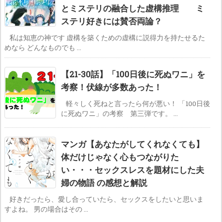
とミステリの融合した虚構推理 ミ
ステリ好きには賛否両論？
私は知恵の神です 虚構を築くための虚構に説得力を持たせるた
めなら どんなものでも ...
【21-30話】「100日後に死ぬワニ」を
考察！伏線が多数あった！
軽々しく死ねと言ったら何が悪い！ 「100日後
に死ぬワニ」の考察 第三弾です。 ...
マンガ【あなたがしてくれなくても】
体だけじゃなく心もつながりた
い・・・セックスレスを題材にした夫
婦の物語 の感想と解説
好きだったら、愛し合っていたら、セックスをしたいと思いま
すよね。 男の場合はその ...