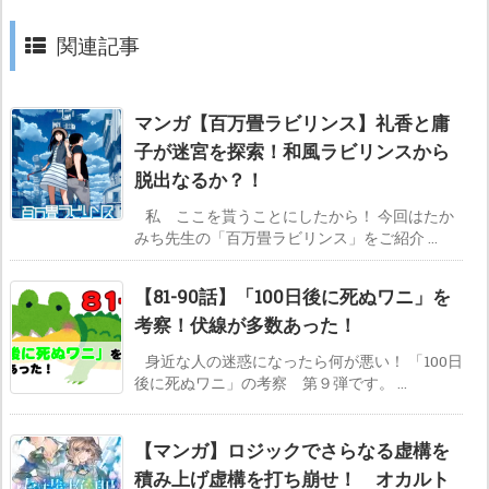
関連記事
マンガ【百万畳ラビリンス】礼香と庸
子が迷宮を探索！和風ラビリンスから
脱出なるか？！
私 ここを貰うことにしたから！ 今回はたか
みち先生の「百万畳ラビリンス」をご紹介 ...
【81-90話】「100日後に死ぬワニ」を
考察！伏線が多数あった！
身近な人の迷惑になったら何が悪い！ 「100日
後に死ぬワニ」の考察 第９弾です。 ...
【マンガ】ロジックでさらなる虚構を
積み上げ虚構を打ち崩せ！ オカルト