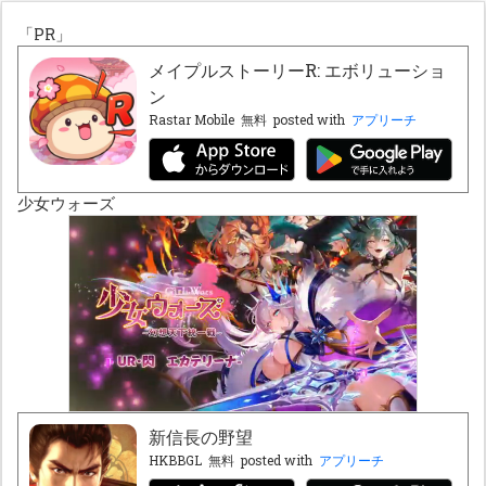
「PR」
メイプルストーリーR: エボリューショ
ン
Rastar Mobile
無料
posted with
アプリーチ
少女ウォーズ
新信長の野望
HKBBGL
無料
posted with
アプリーチ