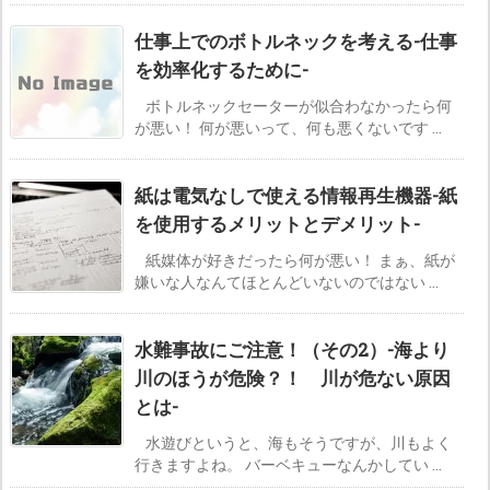
仕事上でのボトルネックを考える-仕事
を効率化するために-
ボトルネックセーターが似合わなかったら何
が悪い！ 何が悪いって、何も悪くないです ...
紙は電気なしで使える情報再生機器-紙
を使用するメリットとデメリット-
紙媒体が好きだったら何が悪い！ まぁ、紙が
嫌いな人なんてほとんどいないのではない ...
水難事故にご注意！（その2）-海より
川のほうが危険？！ 川が危ない原因
とは-
水遊びというと、海もそうですが、川もよく
行きますよね。 バーベキューなんかしてい ...