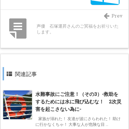
Prev
声優 石塚運昇さんのご冥福をお祈りいた
します。
関連記事
水難事故にご注意！（その3）-救助を
するためには水に飛び込むな！ 2次災
害を起こさない為に-
家族が溺れた！ 友達が波にさらわれた！ 助け
に行かなくちゃ！ 大事な人が危険な目 ...