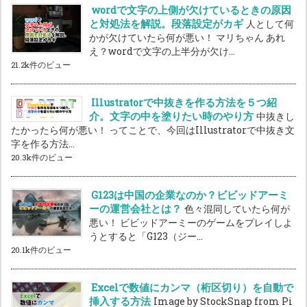
wordで文字の上側が欠けているときの原因
と対処法を解説。段落設定がカギ
人として何
かが欠けていたら何が悪い！ マリちゃん あれ
え？wordで文字の上半分が欠け...
21.2k件のビュー
Illustratorで中抜きを作る方法を５つ紹
介。文字の中を塗りたい時のやり方
中抜きし
たかったら何が悪い！ ってことで、今回はIllustratorで中抜き文
字を作る方法...
20.3k件のビュー
G123は中国の企業なのか？ビビッドアーミ
ーの運営会社とは？
色々混同していたら何が
悪い！ ビビッドアーミーのゲームをプレイしよ
うとすると「G123（ジー...
20.1k件のビュー
Excelで数値にカンマ（桁区切り）を自動で
挿入する方法
Image by StockSnap from Pi