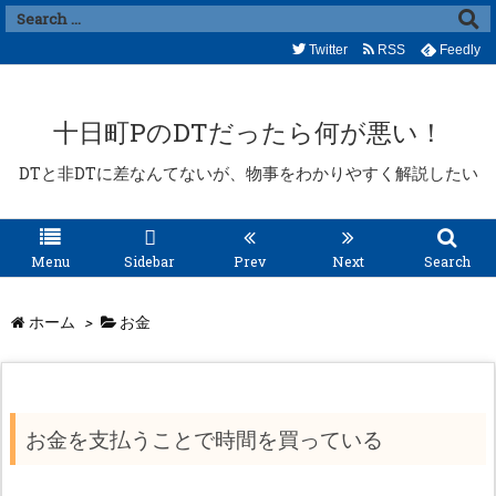
Twitter
RSS
Feedly
十日町PのDTだったら何が悪い！
DTと非DTに差なんてないが、物事をわかりやすく解説したい
Menu
Sidebar
Prev
Next
Search
ホーム
>
お金
お金を支払うことで時間を買っている