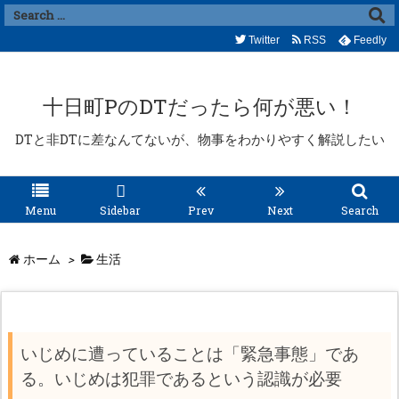
Twitter
RSS
Feedly
十日町PのDTだったら何が悪い！
DTと非DTに差なんてないが、物事をわかりやすく解説したい
Menu
Sidebar
Prev
Next
Search
ホーム
>
生活
いじめに遭っていることは「緊急事態」であ
る。いじめは犯罪であるという認識が必要