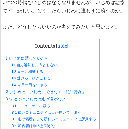
いつの時代もいじめはなくなりませんが、いじめは悲惨
です。悲しい。どうしたらいじめに遭わずに済むのか。
また、どうしたらいいのか考えてみたいと思います。
Contents
[
hide
]
1
いじめに遭っていたら
1.1
自力解決しようとしない
1.2
周囲に相談する
1.3
逃げる（ひきこもる）
1.4
今日一日を生きる
2
いじめは「いじめ」ではなく「犯罪行為」
3
学校でのいじめは逃げ場がない
3.1
コミュニティの狭さ
3.2
狭いコミュニティは目が届いてしまう
3.3
逃げ場所として新しいコミュニティに所属する
3.4
加害者は罪の意識がない