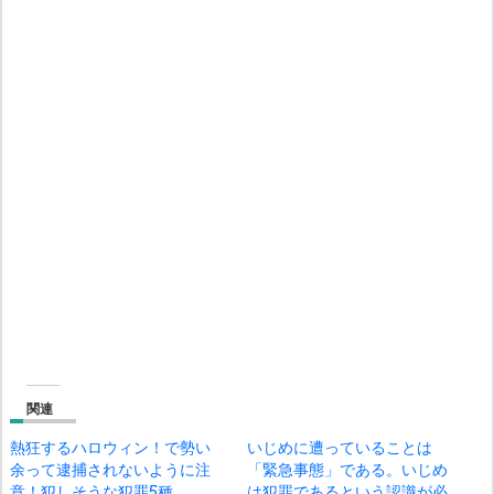
関連
熱狂するハロウィン！で勢い
いじめに遭っていることは
余って逮捕されないように注
「緊急事態」である。いじめ
意！犯しそうな犯罪5種
は犯罪であるという認識が必