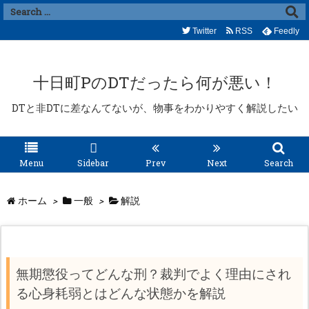
Twitter
RSS
Feedly
十日町PのDTだったら何が悪い！
DTと非DTに差なんてないが、物事をわかりやすく解説したい
Menu
Sidebar
Prev
Next
Search
ホーム
>
一般
>
解説
無期懲役ってどんな刑？裁判でよく理由にされ
る心身耗弱とはどんな状態かを解説