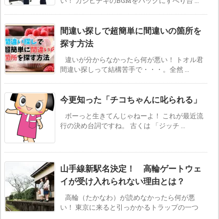
い！ カジヒデキのBGMをバックにすべり台 ...
間違い探しで超簡単に間違いの箇所を
探す方法
違いが分からなかったら何が悪い！ トオル君
間違い探しって結構苦手で・・・。全然 ...
今更知った「チコちゃんに叱られる」
ボーっと生きてんじゃねーよ！ これが最近流
行の決め台詞ですね。 古くは 「ジッチ ...
山手線新駅名決定！ 高輪ゲートウェ
イが受け入れられない理由とは？
高輪（たかなわ）が読めなかったら何が悪
い！ 東京に来ると引っかかるトラップの一つ
...