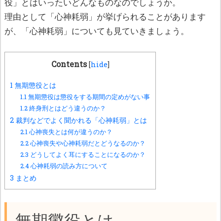
役」とはいったいどんなものなのでしょうか。
理由として「心神耗弱」が挙げられることがあります
が、「心神耗弱」についても見ていきましょう。
Contents
[
hide
]
1
無期懲役とは
1.1
無期懲役は懲役をする期間の定めがない事
1.2
終身刑とはどう違うのか？
2
裁判などでよく聞かれる「心神耗弱」とは
2.1
心神喪失とは何が違うのか？
2.2
心神喪失や心神耗弱だとどうなるのか？
2.3
どうしてよく耳にすることになるのか？
2.4
心神耗弱の読み方について
3
まとめ
無期懲役とは