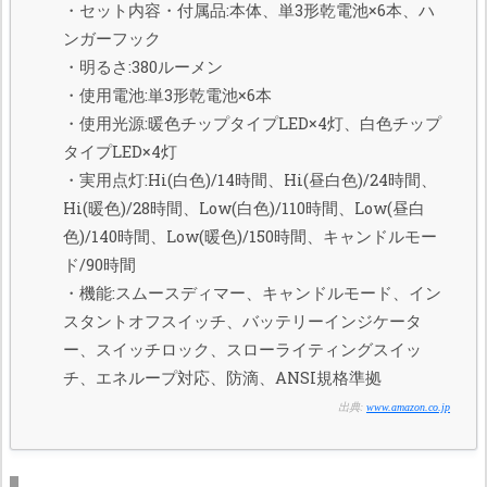
・セット内容・付属品:本体、単3形乾電池×6本、ハ
ンガーフック
・明るさ:380ルーメン
・使用電池:単3形乾電池×6本
・使用光源:暖色チップタイプLED×4灯、白色チップ
タイプLED×4灯
・実用点灯:Hi(白色)/14時間、Hi(昼白色)/24時間、
Hi(暖色)/28時間、Low(白色)/110時間、Low(昼白
色)/140時間、Low(暖色)/150時間、キャンドルモー
ド/90時間
・機能:スムースディマー、キャンドルモード、イン
スタントオフスイッチ、バッテリーインジケータ
ー、スイッチロック、スローライティングスイッ
チ、エネループ対応、防滴、ANSI規格準拠
出典:
www.amazon.co.jp