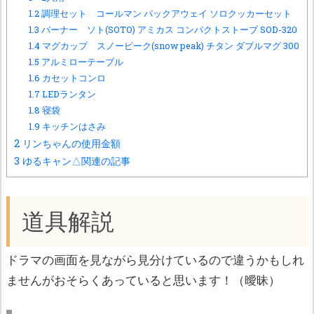
1.2
調理セット コールマン パックアウェイ ソロクッカーセット
1.3
バーナー ソト(SOTO) アミカス コンパクトストーブ SOD-320
1.4
マグカップ スノーピーク(snow peak) チタン ダブルマグ 300
1.5
アルミローテーブル
1.6
カセットコンロ
1.7
LEDランタン
1.8
寝袋
1.9
キッチンはさみ
2
リンちゃんの使用金額
3
ゆるキャン△関連の記事
道具解説
ドラマの画面を見ながら見分けているので違うかもしれ
ませんがおそらくあっていると思います！（曖昧）