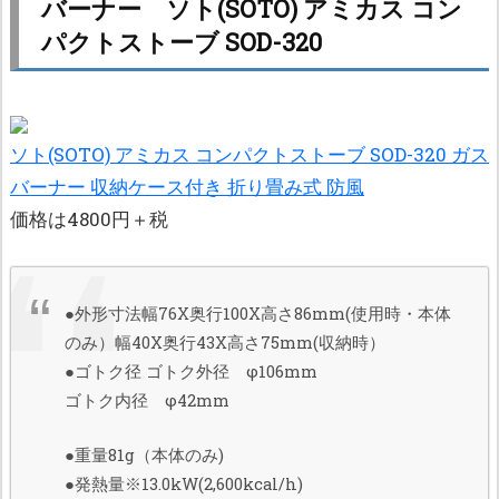
バーナー ソト(SOTO) アミカス コン
パクトストーブ SOD-320
ソト(SOTO) アミカス コンパクトストーブ SOD-320 ガス
バーナー 収納ケース付き 折り畳み式 防風
価格は4800円＋税
●外形寸法幅76X奥行100X高さ86mm(使用時・本体
のみ）幅40X奥行43X高さ75mm(収納時）
●ゴトク径 ゴトク外径 φ106mm
ゴトク内径 φ42mm
●重量81g（本体のみ)
●発熱量※13.0kW(2,600kcal/h)