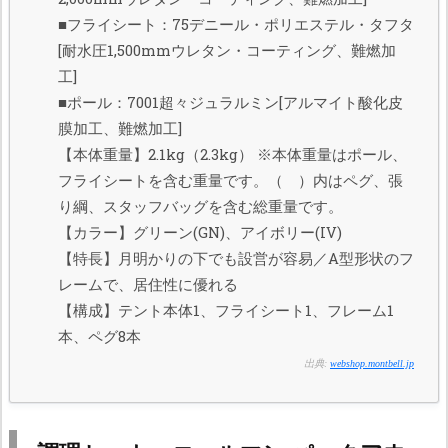
■フライシート：75デニール・ポリエステル・タフタ
[耐水圧1,500mmウレタン・コーティング、難燃加
工]
■ポール：7001超々ジュラルミン[アルマイト酸化皮
膜加工、難燃加工]
【本体重量】2.1kg（2.3kg） ※本体重量はポール、
フライシートを含む重量です。（ ）内はペグ、張
り綱、スタッフバッグを含む総重量です。
【カラー】グリーン(GN)、アイボリー(IV)
【特長】月明かりの下でも設営が容易／A型形状のフ
レームで、居住性に優れる
【構成】テント本体1、フライシート1、フレーム1
本、ペグ8本
出典:
webshop.montbell.jp