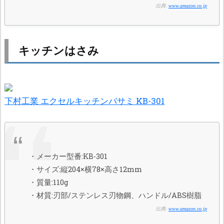
出典:
www.amazon.co.jp
キッチンはさみ
下村工業 エクセルキッチンバサミ KB-301
・メーカー型番:KB-301
・サイズ:縦204×横78×高さ12mm
・質量:110g
・材質:刃部/ステンレス刃物鋼、ハンドル/ABS樹脂
出典:
www.amazon.co.jp