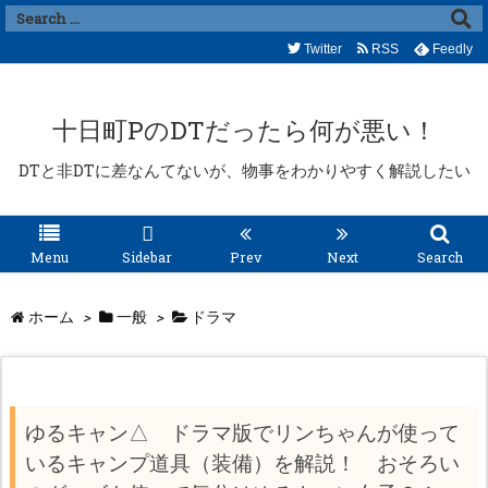
Twitter
RSS
Feedly
十日町PのDTだったら何が悪い！
DTと非DTに差なんてないが、物事をわかりやすく解説したい
Menu
Sidebar
Prev
Next
Search
ホーム
>
一般
>
ドラマ
ゆるキャン△ ドラマ版でリンちゃんが使って
いるキャンプ道具（装備）を解説！ おそろい