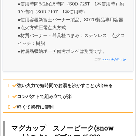
●使用時間※2約1.5時間（SOD-725T 1本使用時）約
0.7時間（SOD-710T 1本使用時）
●使用容器新富士バーナー製品、SOTO製品専用容器
●点火方式圧電点火方式
●材質バーナー・器具栓つまみ：ステンレス、点火ス
イッチ：樹脂
●付属品収納ポーチ備考ボンベは別売です。
出典:
www.shinfuji.co.jp
強い火力で短時間でお湯を沸かすことが出来る
コンパクトで組み立てが楽
軽くて携行に便利
マグカップ スノーピーク(snow