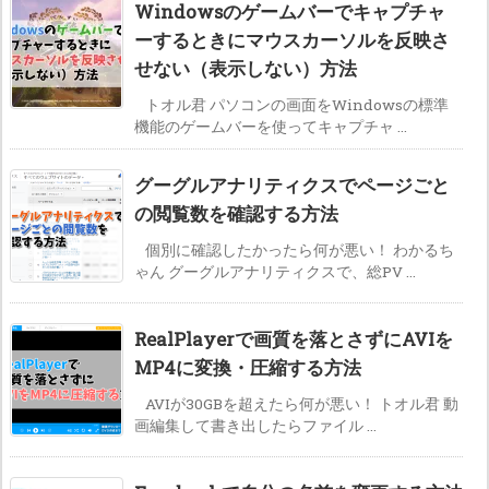
Windowsのゲームバーでキャプチャ
ーするときにマウスカーソルを反映さ
せない（表示しない）方法
トオル君 パソコンの画面をWindowsの標準
機能のゲームバーを使ってキャプチャ ...
グーグルアナリティクスでページごと
の閲覧数を確認する方法
個別に確認したかったら何が悪い！ わかるち
ゃん グーグルアナリティクスで、総PV ...
RealPlayerで画質を落とさずにAVIを
MP4に変換・圧縮する方法
AVIが30GBを超えたら何が悪い！ トオル君 動
画編集して書き出したらファイル ...