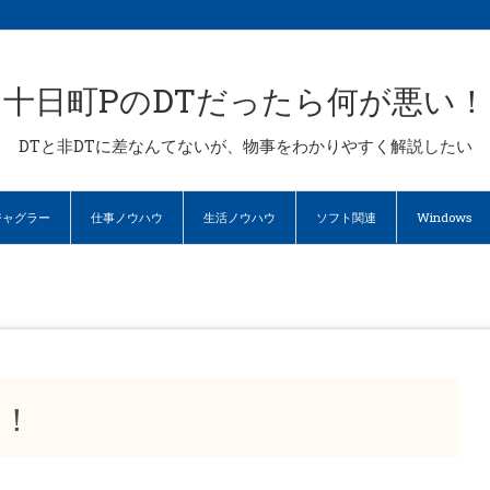
十日町PのDTだったら何が悪い！
DTと非DTに差なんてないが、物事をわかりやすく解説したい
ジャグラー
仕事ノウハウ
生活ノウハウ
ソフト関連
Windows
！