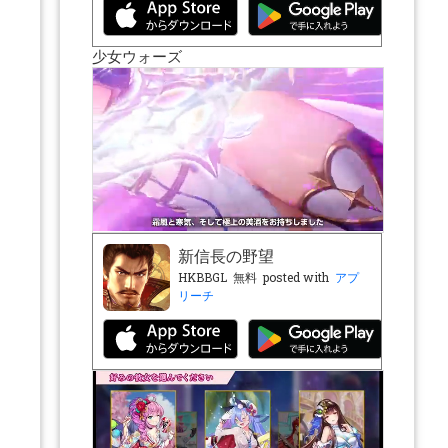
少女ウォーズ
新信長の野望
HKBBGL
無料
posted with
アプ
リーチ