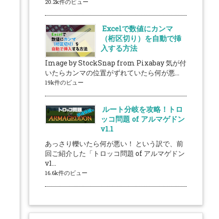
20.2k件のビュー
Excelで数値にカンマ
（桁区切り）を自動で挿
入する方法
Image by StockSnap from Pixabay 気が付
いたらカンマの位置がずれていたら何が悪...
19k件のビュー
ルート分岐を攻略！トロ
ッコ問題 of アルマゲドン
v1.1
あっさり轢いたら何が悪い！ という訳で、前
回ご紹介した「トロッコ問題 of アルマゲドン
v1...
16.6k件のビュー