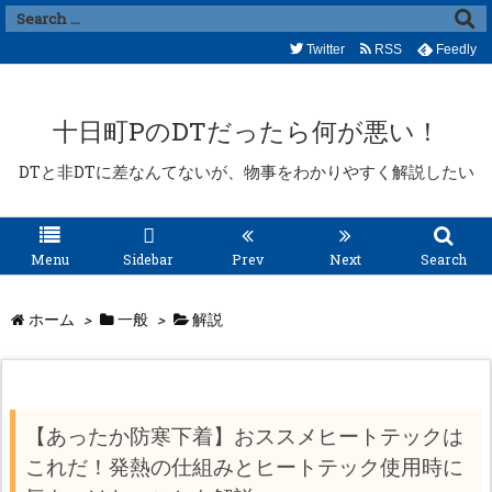
Twitter
RSS
Feedly
十日町PのDTだったら何が悪い！
DTと非DTに差なんてないが、物事をわかりやすく解説したい
Menu
Sidebar
Prev
Next
Search
ホーム
>
一般
>
解説
【あったか防寒下着】おススメヒートテックは
これだ！発熱の仕組みとヒートテック使用時に