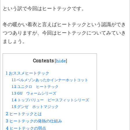
という訳で今回はヒートテックです。
冬の暖かい着衣と言えばヒートテックという認識ができ
つつありますが、今回はヒートテックについてみていき
ましょう。
Contents
[
hide
]
1
おススメヒートテック
1.1
ベルメゾンあったかインナーホットコット
1.2
ユニクロ ヒートテック
1.3
GU ウォームシリーズ
1.4
トップバリュー ピースフィットシリーズ
1.5
グンゼ ホットマジック
2
ヒートテックとは
3
ヒートテックの発熱の仕組み
4
ヒートテックの弱点