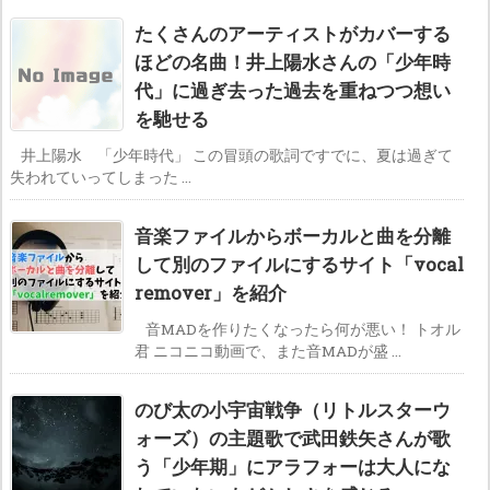
たくさんのアーティストがカバーする
ほどの名曲！井上陽水さんの「少年時
代」に過ぎ去った過去を重ねつつ想い
を馳せる
井上陽水 「少年時代」 この冒頭の歌詞ですでに、夏は過ぎて
失われていってしまった ...
音楽ファイルからボーカルと曲を分離
して別のファイルにするサイト「vocal
remover」を紹介
音MADを作りたくなったら何が悪い！ トオル
君 ニコニコ動画で、また音MADが盛 ...
のび太の小宇宙戦争（リトルスターウ
ォーズ）の主題歌で武田鉄矢さんが歌
う「少年期」にアラフォーは大人にな