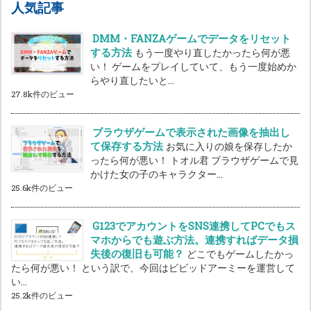
人気記事
DMM・FANZAゲームでデータをリセット
する方法
もう一度やり直したかったら何が悪
い！ ゲームをプレイしていて、もう一度始めか
らやり直したいと...
27.8k件のビュー
ブラウザゲームで表示された画像を抽出し
て保存する方法
お気に入りの娘を保存したか
ったら何が悪い！ トオル君 ブラウザゲームで見
かけた女の子のキャラクター...
25.6k件のビュー
G123でアカウントをSNS連携してPCでもス
マホからでも遊ぶ方法。連携すればデータ損
失後の復旧も可能？
どこでもゲームしたかっ
たら何が悪い！ という訳で、今回はビビッドアーミーを運営して
い...
25.2k件のビュー