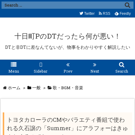
Twitter
RSS
Feedly
十日町PのDTだったら何が悪い！
DTと非DTに差なんてないが、物事をわかりやすく解説したい
Menu
Sidebar
Prev
Next
Search
ホーム
>
一般
>
歌・BGM・音楽
トヨタカローラのCMやバラエティ番組で使わ
れる久石譲の「Summer」にアラフォーはきゅ