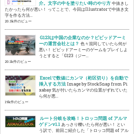
介。文字の中を塗りたい時のやり方
中抜きし
たかったら何が悪い！ ってことで、今回はIllustratorで中抜き文
字を作る方法...
20.3k件のビュー
G123は中国の企業なのか？ビビッドアーミ
ーの運営会社とは？
色々混同していたら何が
悪い！ ビビッドアーミーのゲームをプレイしよ
うとすると「G123（ジー...
20.1k件のビュー
Excelで数値にカンマ（桁区切り）を自動で
挿入する方法
Image by StockSnap from Pi
xabay 気が付いたらカンマの位置がずれていた
ら何が悪...
19k件のビュー
ルート分岐を攻略！トロッコ問題 of アルマ
ゲドンv1.1
あっさり轢いたら何が悪い！ とい
う訳で、前回ご紹介した「トロッコ問題 of アル