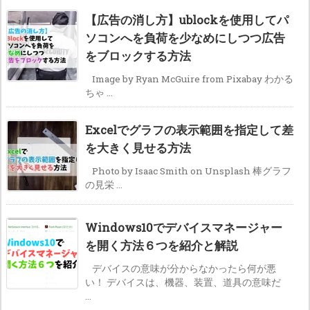
【広告の消し方】ublockを使用してパ
ソコンへを負荷を少なめにしつつ広告
をブロックする方法
Image by Ryan McGuire from Pixabay わかる
ちゃ ...
Excelでグラフの表示範囲を指定して差
を大きく見せる方法
Photo by Isaac Smith on Unsplash 棒グラフ
の見栄 ...
Windows10でデバイスマネージャー
を開く方法６つを紹介と解説
デバイスの意味が分からなかったら何が悪
い！ デバイスは、機器、装置、道具の意味だ
...