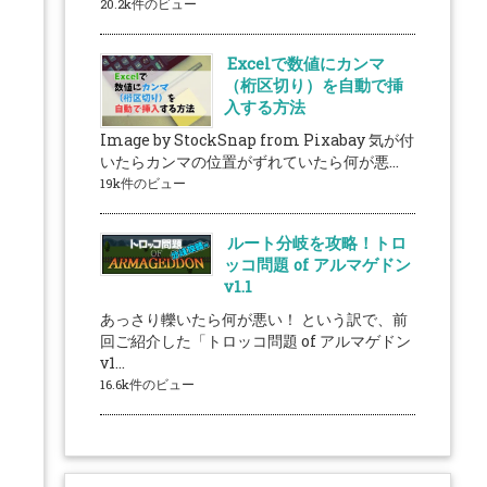
20.2k件のビュー
Excelで数値にカンマ
（桁区切り）を自動で挿
入する方法
Image by StockSnap from Pixabay 気が付
いたらカンマの位置がずれていたら何が悪...
19k件のビュー
ルート分岐を攻略！トロ
ッコ問題 of アルマゲドン
v1.1
あっさり轢いたら何が悪い！ という訳で、前
回ご紹介した「トロッコ問題 of アルマゲドン
v1...
16.6k件のビュー