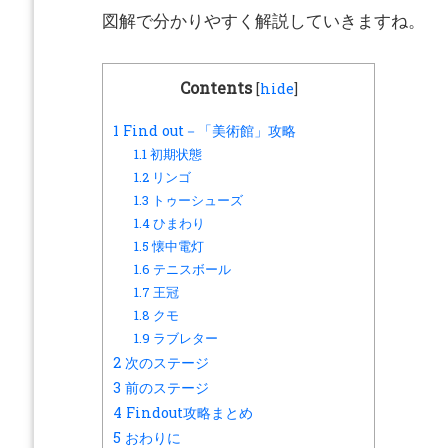
図解で分かりやすく解説していきますね。
Contents
[
hide
]
1
Find out－「美術館」攻略
1.1
初期状態
1.2
リンゴ
1.3
トゥーシューズ
1.4
ひまわり
1.5
懐中電灯
1.6
テニスボール
1.7
王冠
1.8
クモ
1.9
ラブレター
2
次のステージ
3
前のステージ
4
Findout攻略まとめ
5
おわりに